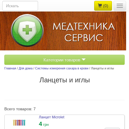
(0)
Togg
navig
Категории товаров
Главная
/
Для дома
/
Системы измерения сахара в крови
/ Ланцеты и иглы
Ланцеты и иглы
Всего товаров: 7
Ланцет Microlet
4
грн