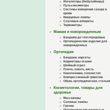
Ингаляторы (Небулайзеры)
Пульсоксиметры
Системы измерения сахара в
крови
Кварцевые лампы
Слуховые аппараты
Термометры
Мамам и новорожденным
Бандажи до \ послеродовые
Ортопедические изделия для
новорожденных
Ортопедия
Бандажи, корсеты
Корректоры осанки
Шейный отдел
Плечо, локоть, кисть
Наколенники, голеностоп
Компрессионный трикотаж
Обувь ортопедическая, стельк
Косметология, товары для
здоровья
Массажеры
Соляные лампы
Грелки
Ортопедические матрасы и