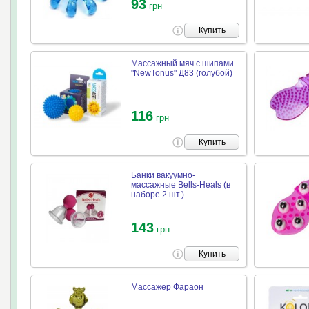
93
грн
Купить
Массажный мяч с шипами
"NewTonus" Д83 (голубой)
116
грн
Купить
Банки вакуумно-
массажные Bells-Heals (в
наборе 2 шт.)
143
грн
Купить
Массажер Фараон