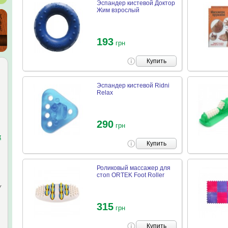
Эспандер кистевой Доктор
Жим взрослый
193
грн
Купить
Эспандер кистевой Ridni
Relax
290
грн
к
Купить
Роликовый массажер для
стоп ORTEK Foot Roller
у
315
грн
Купить