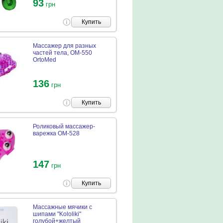
93
грн
Купить
Массажер для разных
частей тела, ОМ-550
OrtoMed
136
грн
Купить
Роликовый массажер-
варежка ОМ-528
147
грн
Купить
Массажные мячики с
шипами "Kololiki"
голубой+желтый