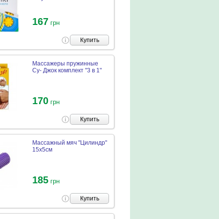
167
грн
Купить
Массажеры пружинные
Су- Джок комплект "3 в 1"
170
грн
Купить
Массажный мяч "Цилиндр"
15х5см
185
грн
Купить