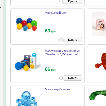
Купить
а
Массажный мяч
63
грн
Купить
Массажный мяч с шипами
"NewTonus" Д58 (желтый)
86
грн
Купить
Массажер Осминог