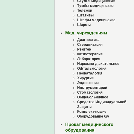
Стулья медицинские
Тумбы медицинские
Тележки
Штативы
Шкафы медицинские
Ширмы
Мед. учреждениям
Диагностика
Стерилизация
Рентген
Физиотерапия
Лаборатория
Наркозно-дыхательное
Офтальмология
Неонаталогия
Хирургия
Эндоскопия
Инструментарий
Стоматология
Общебольничное
Средства Индивидуальной
Защиты
Комплектующие
Оборудование б/у
Прокат медицинского
обрудования