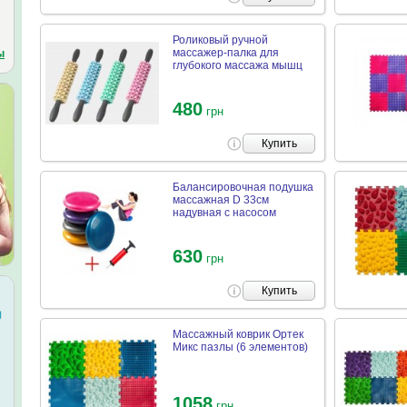
Роликовый ручной
массажер-палка для
ы
глубокого массажа мышц
480
грн
Купить
Балансировочная подушка
массажная D 33см
надувная с насосом
630
грн
Купить
Массажный коврик Ортек
Микс пазлы (6 элементов)
1058
грн