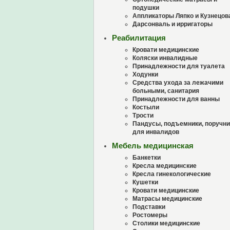
подушки
Аппликаторы Ляпко и Кузнецов
Дарсонваль и ирригаторы
Реабилитация
Кровати медицинские
Коляски инвалидные
Принадлежности для туалета
Ходунки
Средства ухода за лежачими
больными, санитария
Принадлежности для ванны
Костыли
Трости
Пандусы, подъемники, поручни
для инвалидов
Мебель медицинская
Банкетки
Кресла медицинские
Кресла гинекологические
Кушетки
Кровати медицинские
Матрасы медицинские
Подставки
Ростомеры
Столики медицинские