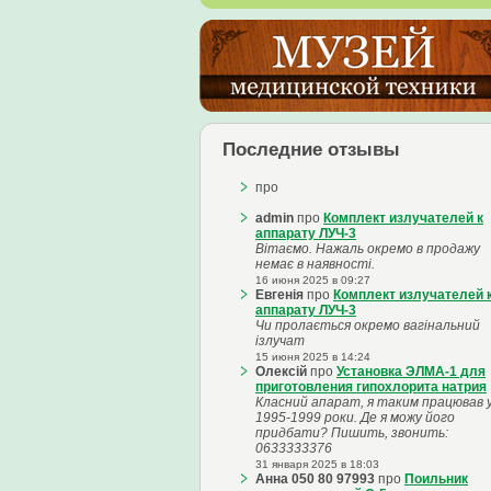
Последние отзывы
про
admin
про
Комплект излучателей к
аппарату ЛУЧ-3
Вітаємо. Нажаль окремо в продажу
немає в наявності.
16 июня 2025 в 09:27
Евгенія
про
Комплект излучателей 
аппарату ЛУЧ-3
Чи пролається окремо вагінальний
ізлучат
15 июня 2025 в 14:24
Олексій
про
Установка ЭЛМА-1 для
приготовления гипохлорита натрия
Класний апарат, я таким працював 
1995-1999 роки. Де я можу його
придбати? Пишить, звонить:
0633333376
31 января 2025 в 18:03
Анна 050 80 97993
про
Поильник