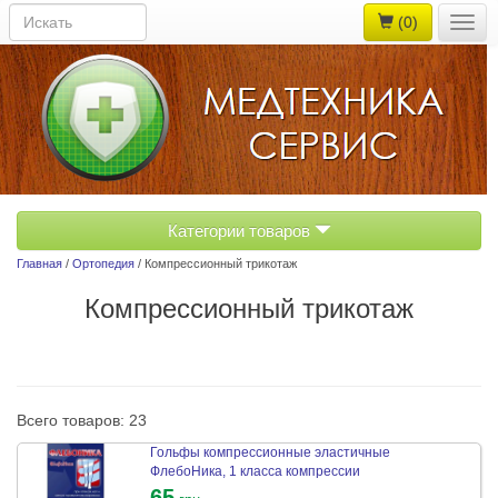
(0)
Togg
navig
Категории товаров
Главная
/
Ортопедия
/ Компрессионный трикотаж
Компрессионный трикотаж
Всего товаров: 23
Гольфы компрессионные эластичные
ФлебоНика, 1 класса компрессии
65