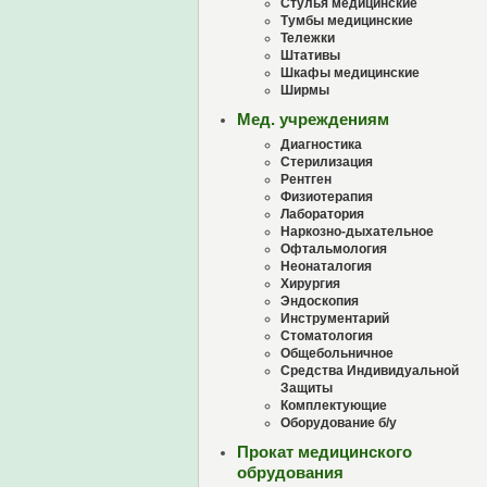
Стулья медицинские
Тумбы медицинские
Тележки
Штативы
Шкафы медицинские
Ширмы
Мед. учреждениям
Диагностика
Стерилизация
Рентген
Физиотерапия
Лаборатория
Наркозно-дыхательное
Офтальмология
Неонаталогия
Хирургия
Эндоскопия
Инструментарий
Стоматология
Общебольничное
Средства Индивидуальной
Защиты
Комплектующие
Оборудование б/у
Прокат медицинского
обрудования