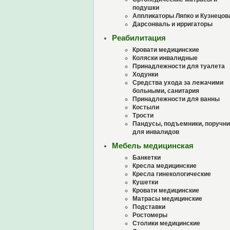
подушки
Аппликаторы Ляпко и Кузнецов
Дарсонваль и ирригаторы
Реабилитация
Кровати медицинские
Коляски инвалидные
Принадлежности для туалета
Ходунки
Средства ухода за лежачими
больными, санитария
Принадлежности для ванны
Костыли
Трости
Пандусы, подъемники, поручни
для инвалидов
Мебель медицинская
Банкетки
Кресла медицинские
Кресла гинекологические
Кушетки
Кровати медицинские
Матрасы медицинские
Подставки
Ростомеры
Столики медицинские