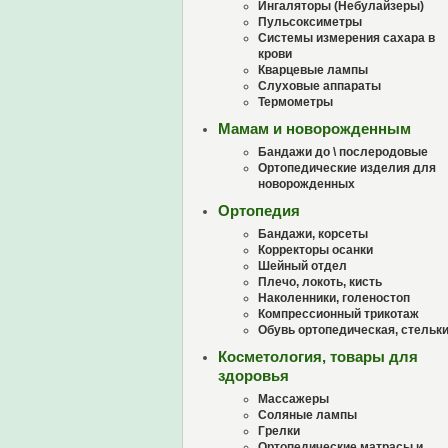
Ингаляторы (Небулайзеры)
Пульсоксиметры
Системы измерения сахара в
крови
Кварцевые лампы
Слуховые аппараты
Термометры
Мамам и новорожденным
Бандажи до \ послеродовые
Ортопедические изделия для
новорожденных
Ортопедия
Бандажи, корсеты
Корректоры осанки
Шейный отдел
Плечо, локоть, кисть
Наколенники, голеностоп
Компрессионный трикотаж
Обувь ортопедическая, стельк
Косметология, товары для
здоровья
Массажеры
Соляные лампы
Грелки
Ортопедические матрасы и