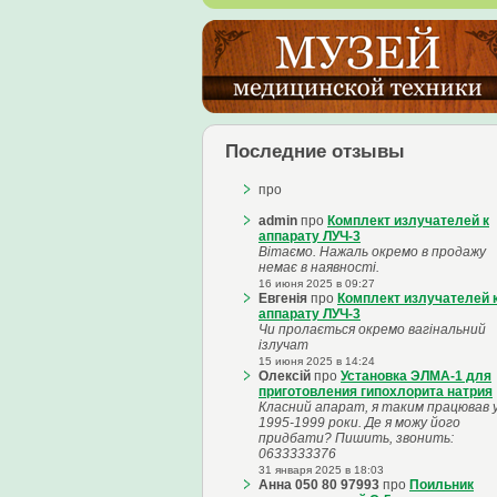
Последние отзывы
про
admin
про
Комплект излучателей к
аппарату ЛУЧ-3
Вітаємо. Нажаль окремо в продажу
немає в наявності.
16 июня 2025 в 09:27
Евгенія
про
Комплект излучателей 
аппарату ЛУЧ-3
Чи пролається окремо вагінальний
ізлучат
15 июня 2025 в 14:24
Олексій
про
Установка ЭЛМА-1 для
приготовления гипохлорита натрия
Класний апарат, я таким працював 
1995-1999 роки. Де я можу його
придбати? Пишить, звонить:
0633333376
31 января 2025 в 18:03
Анна 050 80 97993
про
Поильник