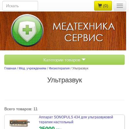
(0)
Togg
navig
Категории товаров
Главная
/
Мед. учреждениям
/
Физиотерапия
/ Ультразвук
Ультразвук
Всего товаров: 11
Аппарат SONOPULS 434 для ультразвуковой
терапии настольный
25000