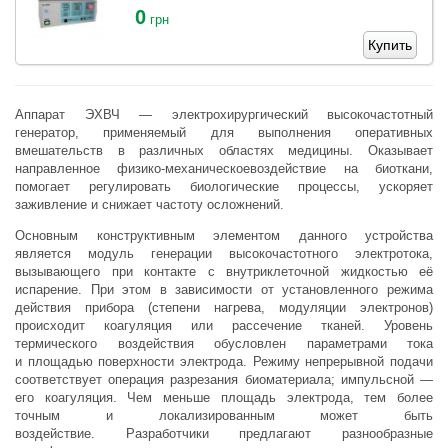
0
грн
Купить
Аппарат ЭХВЧ — электрохирургический высокочастотный
генератор, применяемый для выполнения оперативных
вмешательств в различных областях медицины. Оказывает
направленное
физико-механическое
воздействие на биоткани,
помогает регулировать биологические процессы, ускоряет
заживление и снижает частоту осложнений.
Основным конструктивным элементом данного устройства
является модуль генерации высокочастотного электротока,
вызывающего при контакте с внутриклеточной жидкостью её
испарение. При этом в зависимости от установленного режима
действия прибора (степени нагрева, модуляции электронов)
происходит коагуляция или рассечение тканей. Уровень
термического воздействия обусловлен параметрами тока
и площадью поверхности электрода. Режиму непрерывной подачи
соответствует операция разрезания биоматериала; импульсной —
его коагуляция. Чем меньше площадь электрода, тем более
точным и локализированным может быть
воздействие.
Разработчики предлагают разнообразные