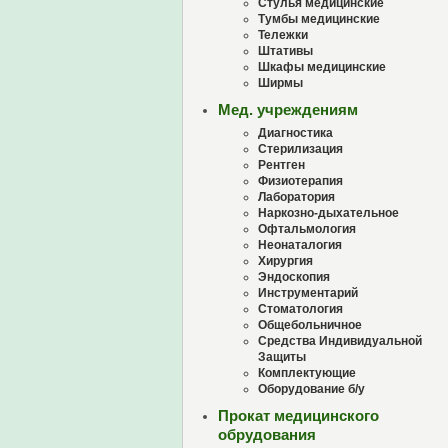
Стулья медицинские
Тумбы медицинские
Тележки
Штативы
Шкафы медицинские
Ширмы
Мед. учреждениям
Диагностика
Стерилизация
Рентген
Физиотерапия
Лаборатория
Наркозно-дыхательное
Офтальмология
Неонаталогия
Хирургия
Эндоскопия
Инструментарий
Стоматология
Общебольничное
Средства Индивидуальной
Защиты
Комплектующие
Оборудование б/у
Прокат медицинского
обрудования