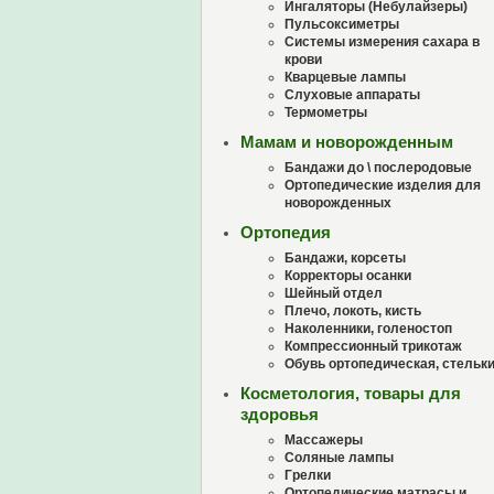
Ингаляторы (Небулайзеры)
Пульсоксиметры
Системы измерения сахара в
крови
Кварцевые лампы
Слуховые аппараты
Термометры
Мамам и новорожденным
Бандажи до \ послеродовые
Ортопедические изделия для
новорожденных
Ортопедия
Бандажи, корсеты
Корректоры осанки
Шейный отдел
Плечо, локоть, кисть
Наколенники, голеностоп
Компрессионный трикотаж
Обувь ортопедическая, стельк
Косметология, товары для
здоровья
Массажеры
Соляные лампы
Грелки
Ортопедические матрасы и