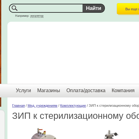
Вы еще 
Например:
ингалятор
Услуги
Магазины
Оплата/доставка
Компания
Главная
/
Мед. учреждениям
/
Комплектующие
/ ЗИП к стерилизационному обо
ЗИП к стерилизационному об