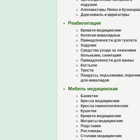
подушки
Аппликаторы Ляпко и Кузнецов
Дарсонваль и ирригаторы
Реабилитация
Кровати медицинские
Коляски инвалидные
Принадлежности для туалета
Ходунки
Средства ухода за лежачими
больными, санитария
Принадлежности для ванны
Костыли
Трости
Пандусы, подъемники, поручни
для инвалидов
Мебель медицинская
Банкетки
Кресла медицинские
Кресла гинекологические
Кушетки
Кровати медицинские
Матрасы медицинские
Подставки
Ростомеры
Столики медицинские