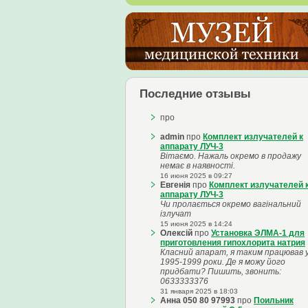
Последние отзывы
про
admin
про
Комплект излучателей к
аппарату ЛУЧ-3
Вітаємо. Нажаль окремо в продажу
немає в наявності.
16 июня 2025 в 09:27
Евгенія
про
Комплект излучателей 
аппарату ЛУЧ-3
Чи пролається окремо вагінальний
ізлучат
15 июня 2025 в 14:24
Олексій
про
Установка ЭЛМА-1 для
приготовления гипохлорита натрия
Класний апарат, я таким працював 
1995-1999 роки. Де я можу його
придбати? Пишить, звонить:
0633333376
31 января 2025 в 18:03
Анна 050 80 97993
про
Поильник