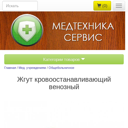
(0)
Togg
navig
Категории товаров
Главная
/
Мед. учреждениям
/
Общебольничное
Жгут кровоостанавливающий
венозный