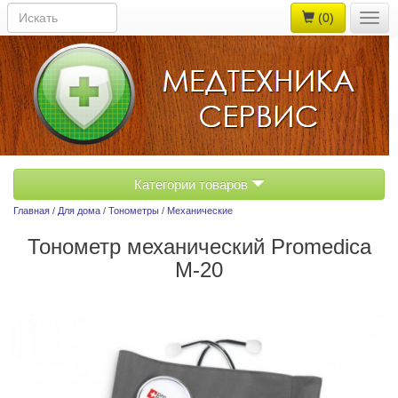
(0)
Togg
navig
Категории товаров
Главная
/
Для дома
/
Тонометры
/
Механические
Тонометр механический Promedica
M-20