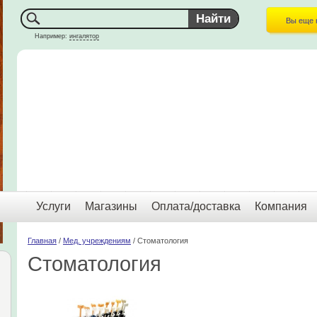
Вы еще 
Например:
ингалятор
Услуги
Магазины
Оплата/доставка
Компания
Главная
/
Мед. учреждениям
/ Стоматология
Стоматология