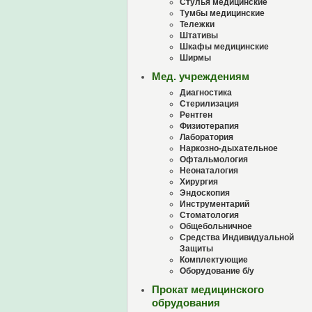
Стулья медицинские
Тумбы медицинские
Тележки
Штативы
Шкафы медицинские
Ширмы
Мед. учреждениям
Диагностика
Стерилизация
Рентген
Физиотерапия
Лаборатория
Наркозно-дыхательное
Офтальмология
Неонаталогия
Хирургия
Эндоскопия
Инструментарий
Стоматология
Общебольничное
Средства Индивидуальной
Защиты
Комплектующие
Оборудование б/у
Прокат медицинского
обрудования