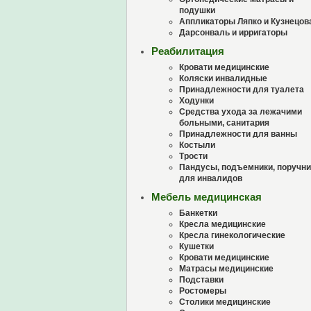
подушки
Аппликаторы Ляпко и Кузнецов
Дарсонваль и ирригаторы
Реабилитация
Кровати медицинские
Коляски инвалидные
Принадлежности для туалета
Ходунки
Средства ухода за лежачими
больными, санитария
Принадлежности для ванны
Костыли
Трости
Пандусы, подъемники, поручни
для инвалидов
Мебель медицинская
Банкетки
Кресла медицинские
Кресла гинекологические
Кушетки
Кровати медицинские
Матрасы медицинские
Подставки
Ростомеры
Столики медицинские