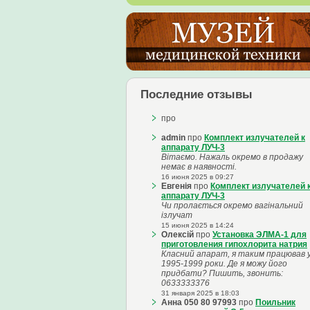
Последние отзывы
про
admin
про
Комплект излучателей к
аппарату ЛУЧ-3
Вітаємо. Нажаль окремо в продажу
немає в наявності.
16 июня 2025 в 09:27
Евгенія
про
Комплект излучателей 
аппарату ЛУЧ-3
Чи пролається окремо вагінальний
ізлучат
15 июня 2025 в 14:24
Олексій
про
Установка ЭЛМА-1 для
приготовления гипохлорита натрия
Класний апарат, я таким працював 
1995-1999 роки. Де я можу його
придбати? Пишить, звонить:
0633333376
31 января 2025 в 18:03
Анна 050 80 97993
про
Поильник