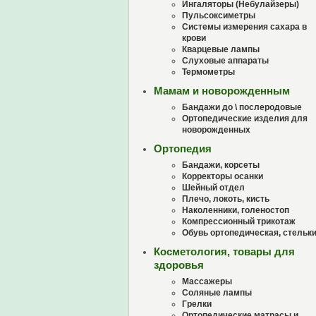
Ингаляторы (Небулайзеры)
Пульсоксиметры
Системы измерения сахара в
крови
Кварцевые лампы
Слуховые аппараты
Термометры
Мамам и новорожденным
Бандажи до \ послеродовые
Ортопедические изделия для
новорожденных
Ортопедия
Бандажи, корсеты
Корректоры осанки
Шейный отдел
Плечо, локоть, кисть
Наколенники, голеностоп
Компрессионный трикотаж
Обувь ортопедическая, стельк
Косметология, товары для
здоровья
Массажеры
Соляные лампы
Грелки
Ортопедические матрасы и