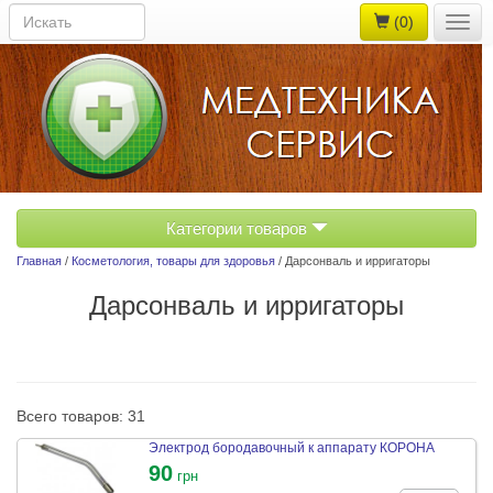
(0)
Togg
navig
Категории товаров
Главная
/
Косметология, товары для здоровья
/ Дарсонваль и ирригаторы
Дарсонваль и ирригаторы
Всего товаров: 31
Электрод бородавочный к аппарату КОРОНА
90
грн