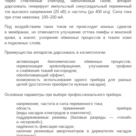
Через стеклянный электрод, наполненный газом, аппарат
дарсонваль генерирует импульсный синусоидальный переменный
ток высокого напряжения (20 кВ) и частоты (до 400 кгц). Сила тока
при этом невелика: 100–200 мА.
Под воздействием таких токов не происходит ионных сдвигов
в мембранах, но отмечается улучшение оттока лимфы и венозной
крови, а значит, ускорение обменных процессов в тканях кожи
и подкожных слоёв.
Преимущества аппаратов дарсонваль в косметологии:
активизация биохимических обменных процессов,
нормализация кровообращения, улучшение трофики
и снабжения тканей кислородом;
обезболивающий эффект;
возможность использования одного прибора для разных
целей (достаточно приобрести нужные насадки).
Основные параметры при выборе профессионального прибора:
напряжение, частота и сила переменного тока;
область применения прибора
(виды
насадок-электродов
в комплекте);
поддерживаемые режимы (базовые разряды — «тихий»
и «искровой»);
надёжность фиксации насадок;
наличие резиновых амортизаторов в держателях насадок
(патронах);