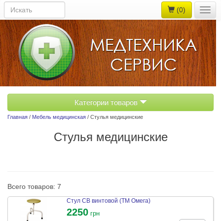
(0)
Togg
navig
Категории товаров
Главная
/
Мебель медицинская
/ Стулья медицинские
Стулья медицинские
Всего товаров: 7
Стул СВ винтовой (ТМ Омега)
2250
грн