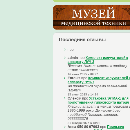
Последние отзывы
про
admin
про
Комплект излучателей к
аппарату ЛУЧ-3
Вітаємо. Нажаль окремо в продажу
немає в наявності.
16 июня 2025 в 09:27
Евгенія
про
Комплект излучателей 
аппарату ЛУЧ-3
Чи пролається окремо вагінальний
ізлучат
15 июня 2025 в 14:24
Олексій
про
Установка ЭЛМА-1 для
приготовления гипохлорита натрия
Класний апарат, я таким працював 
1995-1999 роки. Де я можу його
придбати? Пишить, звонить:
0633333376
31 января 2025 в 18:03
Анна 050 80 97993
про
Поильник