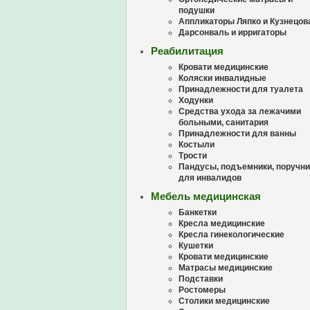
подушки
Аппликаторы Ляпко и Кузнецов
Дарсонваль и ирригаторы
Реабилитация
Кровати медицинские
Коляски инвалидные
Принадлежности для туалета
Ходунки
Средства ухода за лежачими
больными, санитария
Принадлежности для ванны
Костыли
Трости
Пандусы, подъемники, поручни
для инвалидов
Мебель медицинская
Банкетки
Кресла медицинские
Кресла гинекологические
Кушетки
Кровати медицинские
Матрасы медицинские
Подставки
Ростомеры
Столики медицинские