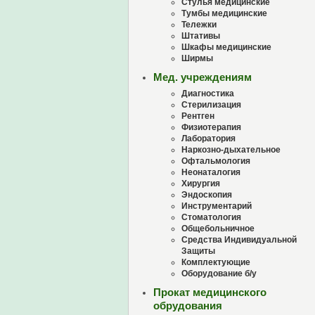
Стулья медицинские
Тумбы медицинские
Тележки
Штативы
Шкафы медицинские
Ширмы
Мед. учреждениям
Диагностика
Стерилизация
Рентген
Физиотерапия
Лаборатория
Наркозно-дыхательное
Офтальмология
Неонаталогия
Хирургия
Эндоскопия
Инструментарий
Стоматология
Общебольничное
Средства Индивидуальной
Защиты
Комплектующие
Оборудование б/у
Прокат медицинского
обрудования