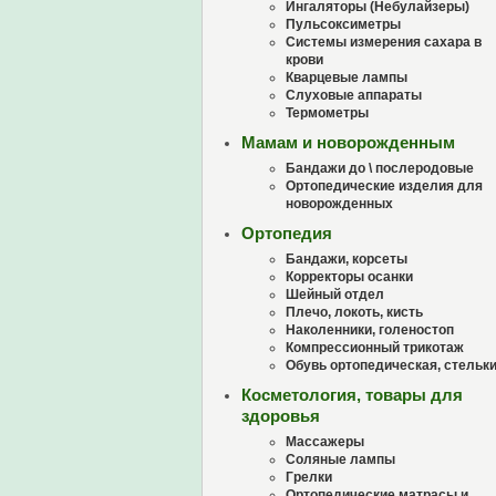
Ингаляторы (Небулайзеры)
Пульсоксиметры
Системы измерения сахара в
крови
Кварцевые лампы
Слуховые аппараты
Термометры
Мамам и новорожденным
Бандажи до \ послеродовые
Ортопедические изделия для
новорожденных
Ортопедия
Бандажи, корсеты
Корректоры осанки
Шейный отдел
Плечо, локоть, кисть
Наколенники, голеностоп
Компрессионный трикотаж
Обувь ортопедическая, стельк
Косметология, товары для
здоровья
Массажеры
Соляные лампы
Грелки
Ортопедические матрасы и