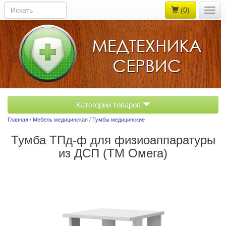
(0)
Togg
navig
Категории товаров
Главная
/
Мебель медицинская
/
Тумбы медицинские
Тумба ТПд-ф для физиоаппаратуры
из ДСП (ТМ Омега)