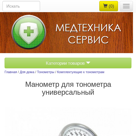
(0)
Togg
navig
Категории товаров
Главная
/
Для дома
/
Тонометры
/
Комплектующие к тонометрам
Манометр для тонометра
универсальный