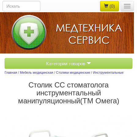
(0)
Togg
navig
Категории товаров
Главная
/
Мебель медицинская
/
Столики медицинские
/
Инструментальные
Столик СС стоматолога
инструментальный
манипуляционный(ТМ Омега)