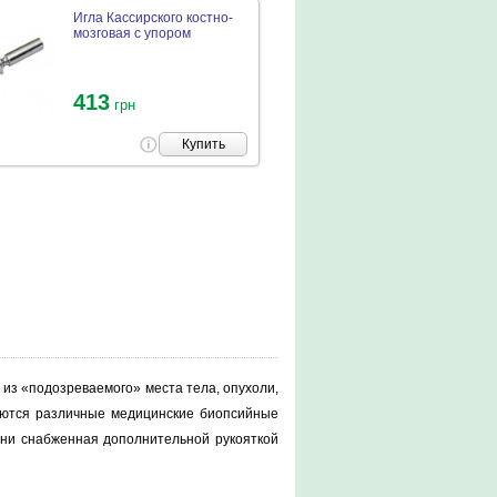
Игла Кассирского костно-
мозговая с упором
413
грн
Купить
я из «подозреваемого» места тела, опухоли,
зуются различные медицинские биопсийные
ани снабженная дополнительной рукояткой