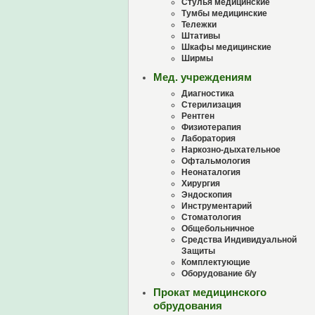
Стулья медицинские
Тумбы медицинские
Тележки
Штативы
Шкафы медицинские
Ширмы
Мед. учреждениям
Диагностика
Стерилизация
Рентген
Физиотерапия
Лаборатория
Наркозно-дыхательное
Офтальмология
Неонаталогия
Хирургия
Эндоскопия
Инструментарий
Стоматология
Общебольничное
Средства Индивидуальной
Защиты
Комплектующие
Оборудование б/у
Прокат медицинского
обрудования