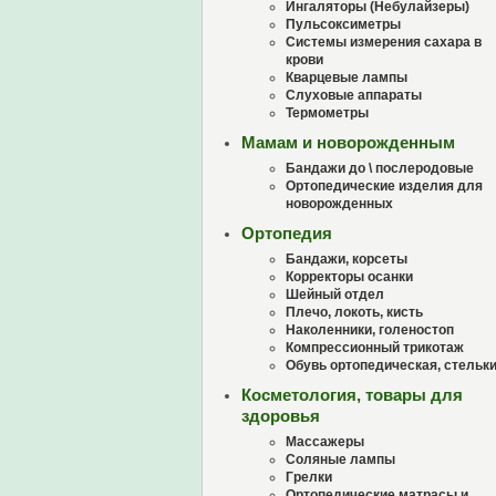
Ингаляторы (Небулайзеры)
Пульсоксиметры
Системы измерения сахара в
крови
Кварцевые лампы
Слуховые аппараты
Термометры
Мамам и новорожденным
Бандажи до \ послеродовые
Ортопедические изделия для
новорожденных
Ортопедия
Бандажи, корсеты
Корректоры осанки
Шейный отдел
Плечо, локоть, кисть
Наколенники, голеностоп
Компрессионный трикотаж
Обувь ортопедическая, стельк
Косметология, товары для
здоровья
Массажеры
Соляные лампы
Грелки
Ортопедические матрасы и