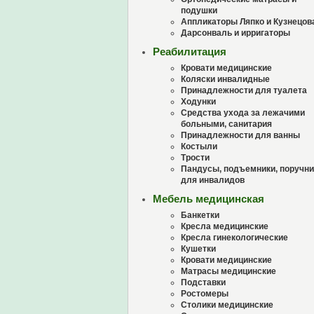
подушки
Аппликаторы Ляпко и Кузнецов
Дарсонваль и ирригаторы
Реабилитация
Кровати медицинские
Коляски инвалидные
Принадлежности для туалета
Ходунки
Средства ухода за лежачими
больными, санитария
Принадлежности для ванны
Костыли
Трости
Пандусы, подъемники, поручни
для инвалидов
Мебель медицинская
Банкетки
Кресла медицинские
Кресла гинекологические
Кушетки
Кровати медицинские
Матрасы медицинские
Подставки
Ростомеры
Столики медицинские