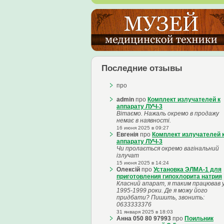
Последние отзывы
про
admin
про
Комплект излучателей к
аппарату ЛУЧ-3
Вітаємо. Нажаль окремо в продажу
немає в наявності.
16 июня 2025 в 09:27
Евгенія
про
Комплект излучателей 
аппарату ЛУЧ-3
Чи пролається окремо вагінальний
ізлучат
15 июня 2025 в 14:24
Олексій
про
Установка ЭЛМА-1 для
приготовления гипохлорита натрия
Класний апарат, я таким працював 
1995-1999 роки. Де я можу його
придбати? Пишить, звонить:
0633333376
31 января 2025 в 18:03
Анна 050 80 97993
про
Поильник