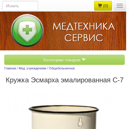
(0)
Togg
navig
Категории товаров
Главная
/
Мед. учреждениям
/
Общебольничное
Кружка Эсмарха эмалированная С-7