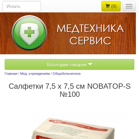
(0)
Togg
navig
Категории товаров
Главная
/
Мед. учреждениям
/
Общебольничное
Салфетки 7,5 х 7,5 см NOBATOP-S
№100