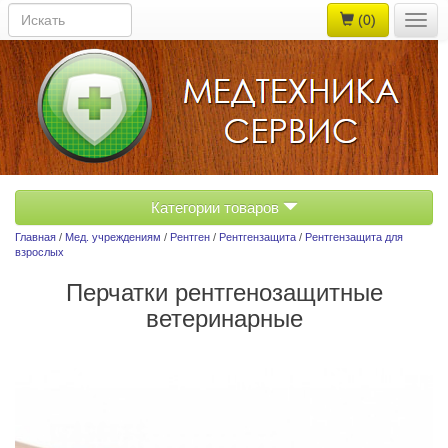
(0)
Togg
navig
Категории товаров
Главная
/
Мед. учреждениям
/
Рентген
/
Рентгензащита
/
Рентгензащита для
взрослых
Перчатки рентгенозащитные
ветеринарные