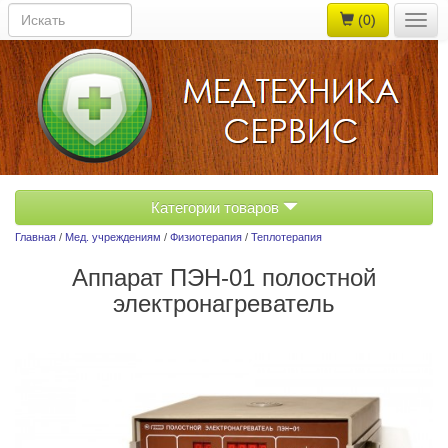
(0)
Togg
navig
Категории товаров
Главная
/
Мед. учреждениям
/
Физиотерапия
/
Теплотерапия
Аппарат ПЭН-01 полостной
электронагреватель