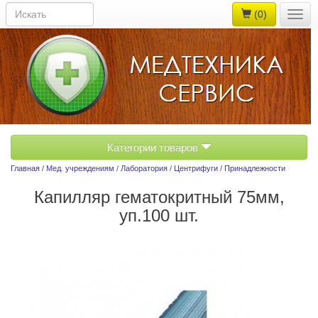
(0)
Togg
navig
Категории товаров
Главная
/
Мед. учреждениям
/
Лаборатория
/
Центрифуги
/
Принадлежности
Капилляр гематокритный 75мм,
уп.100 шт.