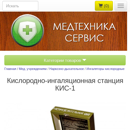
(0)
Togg
navig
Категории товаров
Главная
/
Мед. учреждениям
/
Наркозно-дыхательное
/
Ингаляторы кислородные
Кислородно-ингаляционная станция
КИС-1