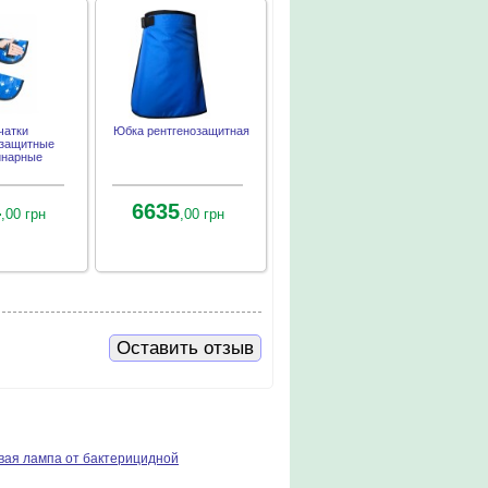
чатки
Юбка рентгенозащитная
озащитные
инарные
4
6635
,00 грн
,00 грн
Оставить отзыв
вая лампа от бактерицидной