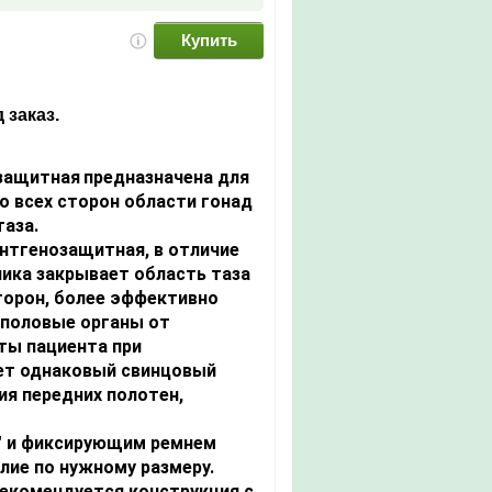
Купить
 заказ.
защитная
предназначена для
о всех сторон области гонад
таза.
тгенозащитная, в отличие
ника закрывает область таза
торон, более эффективно
половые органы от
ты пациента при
еет однаковый свинцовый
ия передних полотен,
" и фиксирующим ремнем
лие по нужному размеру.
екомендуется конструкция с