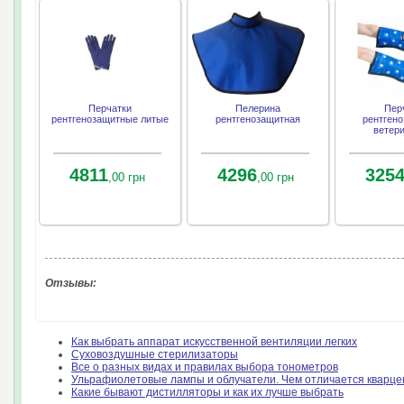
Перчатки
Пелерина
Пер
рентгенозащитные литые
рентгенозащитная
рентген
ветер
4811
4296
325
,00 грн
,00 грн
Отзывы:
Как выбрать аппарат искусственной вентиляции легких
Суховоздушные стерилизаторы
Все о разных видах и правилах выбора тонометров
Ульрафиолетовые лампы и облучатели. Чем отличается кварце
Какие бывают дистилляторы и как их лучше выбрать