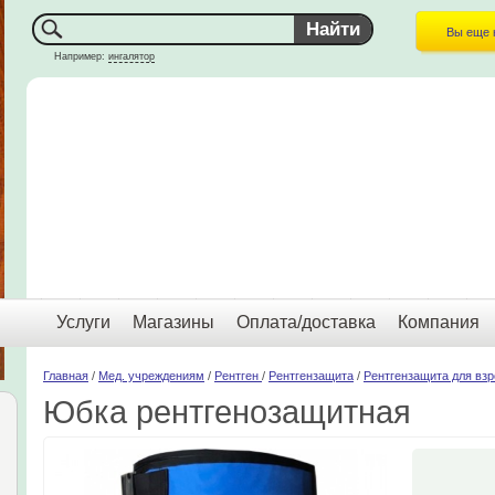
Вы еще 
Например:
ингалятор
Услуги
Магазины
Оплата/доставка
Компания
Главная
/
Мед. учреждениям
/
Рентген
/
Рентгензащита
/
Рентгензащита для вз
Юбка рентгенозащитная