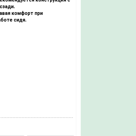
сзади.
авая комфорт при
аботе сидя.