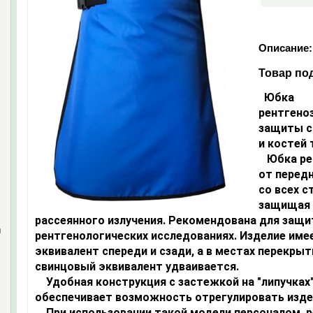
Описание:
Товар под
Юбка
рентгено
защиты с
и костей 
Юбка рен
от перед
со всех с
защищая 
рассеянного излучения. Рекомендована для защи
и
рентгенологических исследованиях. Изделие им
эквивалент спереди и сзади, а в местах перекрыт
свинцовый эквивалент удваивается.
Удобная конструкция с застежкой на "липучках
обеспечивает возможность отрегулировать изде
При использовании такой модели персоналом, р