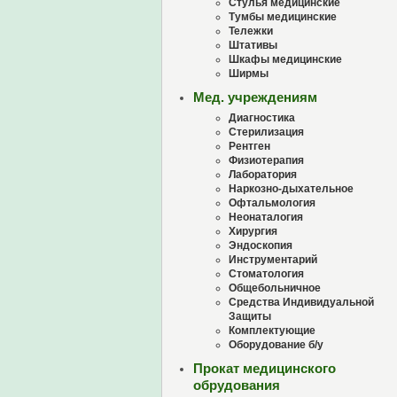
Стулья медицинские
Тумбы медицинские
Тележки
Штативы
Шкафы медицинские
Ширмы
Мед. учреждениям
Диагностика
Стерилизация
Рентген
Физиотерапия
Лаборатория
Наркозно-дыхательное
Офтальмология
Неонаталогия
Хирургия
Эндоскопия
Инструментарий
Стоматология
Общебольничное
Средства Индивидуальной
Защиты
Комплектующие
Оборудование б/у
Прокат медицинского
обрудования