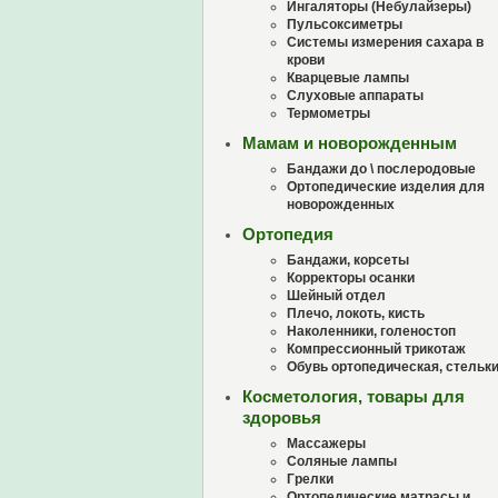
Ингаляторы (Небулайзеры)
Пульсоксиметры
Системы измерения сахара в
крови
Кварцевые лампы
Слуховые аппараты
Термометры
Мамам и новорожденным
Бандажи до \ послеродовые
Ортопедические изделия для
новорожденных
Ортопедия
Бандажи, корсеты
Корректоры осанки
Шейный отдел
Плечо, локоть, кисть
Наколенники, голеностоп
Компрессионный трикотаж
Обувь ортопедическая, стельк
Косметология, товары для
здоровья
Массажеры
Соляные лампы
Грелки
Ортопедические матрасы и