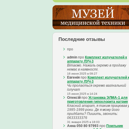
Последние отзывы
про
admin
про
Комплект излучателей к
аппарату ЛУЧ-3
Вітаємо. Нажаль окремо в продажу
немає в наявності.
16 июня 2025 в 09:27
Евгенія
про
Комплект излучателей 
аппарату ЛУЧ-3
Чи пролається окремо вагінальний
ізлучат
15 июня 2025 в 14:24
Олексій
про
Установка ЭЛМА-1 для
приготовления гипохлорита натрия
Класний апарат, я таким працював 
1995-1999 роки. Де я можу його
придбати? Пишить, звонить:
0633333376
31 января 2025 в 18:03
Анна 050 80 97993
про
Поильник