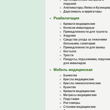
подушки
Аппликаторы Ляпко и Кузнецов
Дарсонваль и ирригаторы
Реабилитация
Кровати медицинские
Коляски инвалидные
Принадлежности для туалета
Ходунки
Средства ухода за лежачими
больными, санитария
Принадлежности для ванны
Костыли
Трости
Пандусы, подъемники, поручни
для инвалидов
Мебель медицинская
Банкетки
Кресла медицинские
Кресла гинекологические
Кушетки
Кровати медицинские
Матрасы медицинские
Подставки
Ростомеры
Столики медицинские