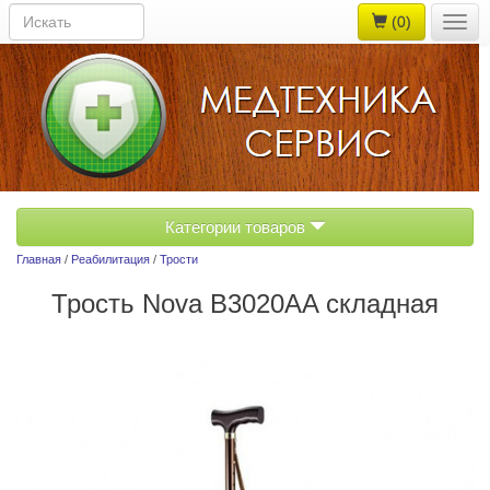
(0)
Togg
navig
Категории товаров
Главная
/
Реабилитация
/
Трости
Трость Nova B3020AA складная